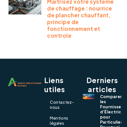
Maitrisez votre systeme
de chauffage : nourrice
de plancher chauffant,
principe de
fonctionnement et
controle
Liens
Derniers
utiles
articles
Comparer
les
Contactez-
Fournisseur
nous
d’Électricit
pour
Mentions
Particuliers 
légales
Pourquoi