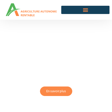
Agriculture
autonome et
rentable
Que vous souhaitiez améliorer vos pratiques agricoles ou
adopter un mode de vie plus durable, nous sommes là pour
vous accompagner dans chaque étape.
En savoir plus