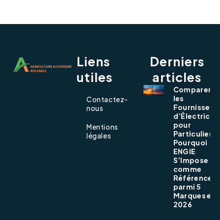
Liens
Derniers
utiles
articles
Comparer
les
Contactez-
Fournisseur
nous
d’Électricit
pour
Mentions
Particuliers 
légales
Pourquoi
ENGIE
S’Impose
comme
Référence
parmi 5
Marques en
2026